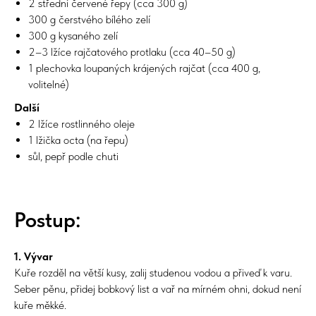
2 střední červené řepy (cca 300 g)
300 g čerstvého bílého zelí
300 g kysaného zelí
2–3 lžíce rajčatového protlaku (cca 40–50 g)
1 plechovka loupaných krájených rajčat (cca 400 g,
volitelné)
Další
2 lžíce rostlinného oleje
1 lžička octa (na řepu)
sůl, pepř podle chuti
Postup:
1. Vývar
Kuře rozděl na větší kusy, zalij studenou vodou a přiveď k varu.
Seber pěnu, přidej bobkový list a vař na mírném ohni, dokud není
kuře měkké.