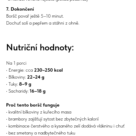
7. Dokončení
Boršč povař ještě 5–10 minut.
Dochuť solí a pepřem a stáhni z ohně.
Nutriční hodnoty:
Na 1 porci
• Energie: cca
230–250 kcal
• Bílkoviny:
22–24 g
• Tuky:
8–9 g
• Sacharidy:
16–18 g
Proč tento boršč funguje
• kvalitní bílkoviny z kuřecího masa
• brambory zajišťují sytost bez zbytečných kalorií
• kombinace čerstvého a kysaného zelí dodává vlákninu i chuť
• bez smetany a nadbytečného tuku