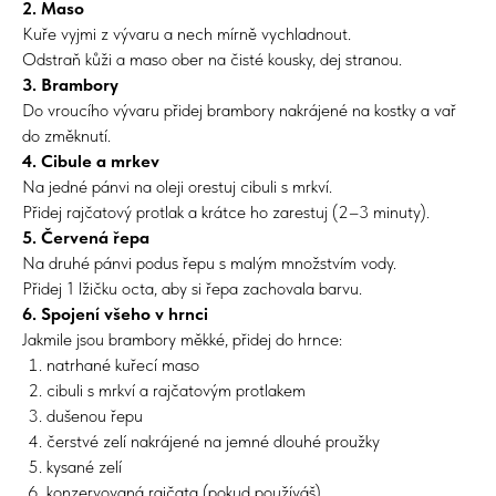
2. Maso
Kuře vyjmi z vývaru a nech mírně vychladnout.
Odstraň kůži a maso ober na čisté kousky, dej stranou.
3. Brambory
Do vroucího vývaru přidej brambory nakrájené na kostky a vař
do změknutí.
4. Cibule a mrkev
Na jedné pánvi na oleji orestuj cibuli s mrkví.
Přidej rajčatový protlak a krátce ho zarestuj (2–3 minuty).
5. Červená řepa
Na druhé pánvi podus řepu s malým množstvím vody.
Přidej 1 lžičku octa, aby si řepa zachovala barvu.
6. Spojení všeho v hrnci
Jakmile jsou brambory měkké, přidej do hrnce:
natrhané kuřecí maso
cibuli s mrkví a rajčatovým protlakem
dušenou řepu
čerstvé zelí nakrájené na jemné dlouhé proužky
kysané zelí
konzervovaná rajčata (pokud používáš)