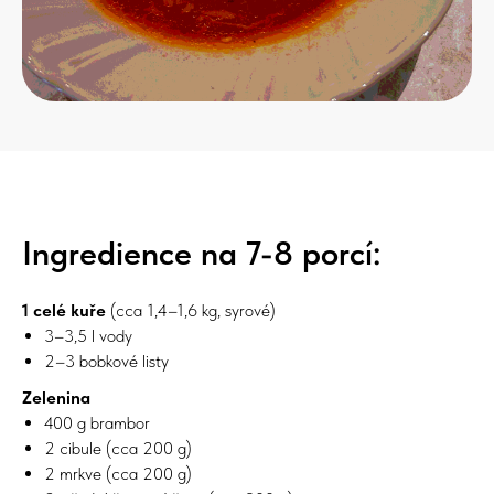
Ingredience na 7-8 porcí:
1 celé kuře
(cca 1,4–1,6 kg, syrové)
3–3,5 l vody
2–3 bobkové listy
Zelenina
400 g brambor
2 cibule (cca 200 g)
2 mrkve (cca 200 g)